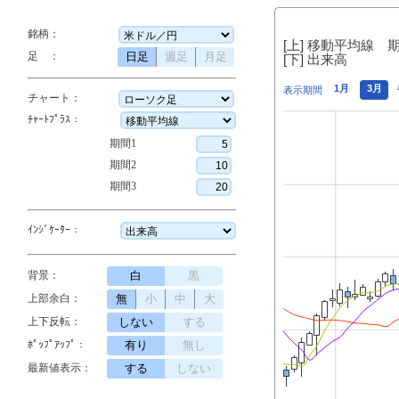
銘柄：
[上] 移動平均線 
足 ：
日足
週足
月足
[下] 出来高
1月
3月
表示期間
チャート：
ﾁｬｰﾄﾌﾟﾗｽ：
期間1
期間2
期間3
ｲﾝｼﾞｹｰﾀｰ：
背景：
白
黒
上部余白：
無
小
中
大
上下反転：
しない
する
ﾎﾟｯﾌﾟｱｯﾌﾟ：
有り
無し
最新値表示：
する
しない